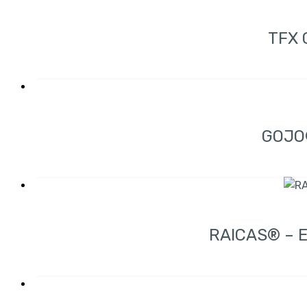
TFX 
GOJO
RAICAS® – E