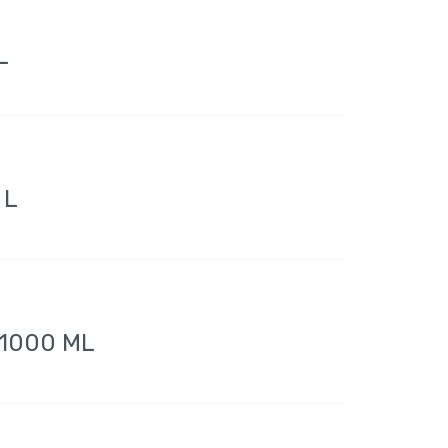
L
 L
 1000 ML