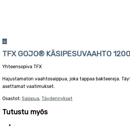
TFX GOJO® KÄSIPESUVAAHTO 1200
Yhteensopiva TFX
Hajustamaton vaahtosaippua, joka tappaa bakteereja. Täy
asettamat vaatimukset.
Osastot:
Saippua
,
Täydennykset
Tutustu myös