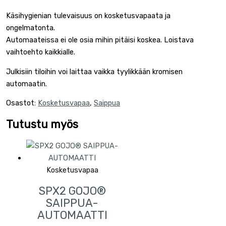
Käsihygienian tulevaisuus on kosketusvapaata ja
ongelmatonta.
Automaateissa ei ole osia mihin pitäisi koskea. Loistava
vaihtoehto kaikkialle.
Julkisiin tiloihin voi laittaa vaikka tyylikkään kromisen
automaatin.
Osastot:
Kosketusvapaa
,
Saippua
Tutustu myös
Kosketusvapaa
SPX2 GOJO®
SAIPPUA-
AUTOMAATTI