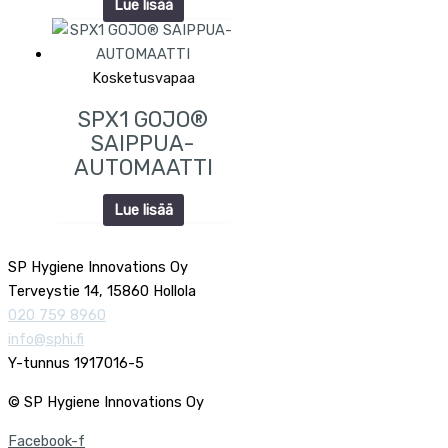
Lue lisää
Kosketusvapaa
SPX1 GOJO®
SAIPPUA-
AUTOMAATTI
Lue lisää
SP Hygiene Innovations Oy
Terveystie 14, 15860 Hollola
020 759 8960
info@sphi.fi
Y-tunnus 1917016-5
© SP Hygiene Innovations Oy
Facebook-f