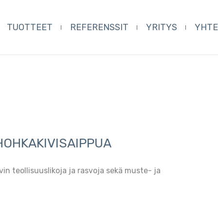
TUOTTEET
REFERENSSIT
YRITYS
YHT
HOHKAKIVISAIPPUA
in teollisuuslikoja ja rasvoja sekä muste- ja