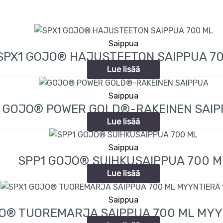
Saippua
SPX1 GOJO® HAJUSTEETON SAIPPUA 7
Lue lisää
Saippua
GOJO® POWER GOLD®-RAKEINEN SAI
Lue lisää
Saippua
SPP1 GOJO® SUIHKUSAIPPUA 700 M
Lue lisää
Saippua
O® TUOREMARJA SAIPPUA 700 ML MYYN