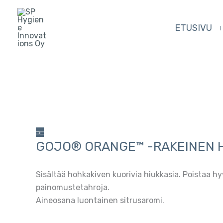
Siirry
sisältöön
ETUSIVU
GOJO® ORANGE™ -RAKEINEN 
Sisältää hohkakiven kuorivia hiukkasia. Poistaa hyv
painomustetahroja.
Aineosana luontainen sitrusaromi.