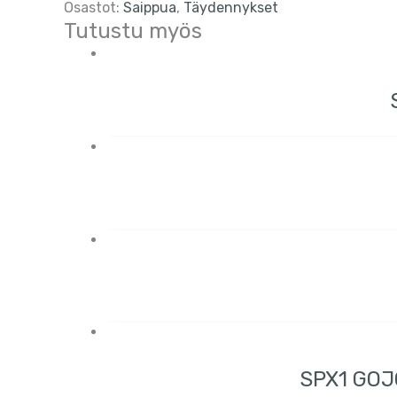
Osastot:
Saippua
,
Täydennykset
Tutustu myös
SPX1 GOJ