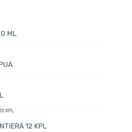
00 ML
PPUA
L
TIERÄ 12 KPL