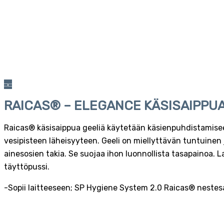
RAICAS® – ELEGANCE KÄSISAIPPUA 
Raicas® käsisaippua geeliä käytetään käsienpuhdistamisee
vesipisteen läheisyyteen. Geeli on miellyttävän tuntuinen
ainesosien takia. Se suojaa ihon luonnollista tasapainoa. La
täyttöpussi.
-Sopii laitteeseen; SP Hygiene System 2.0 Raicas® neste