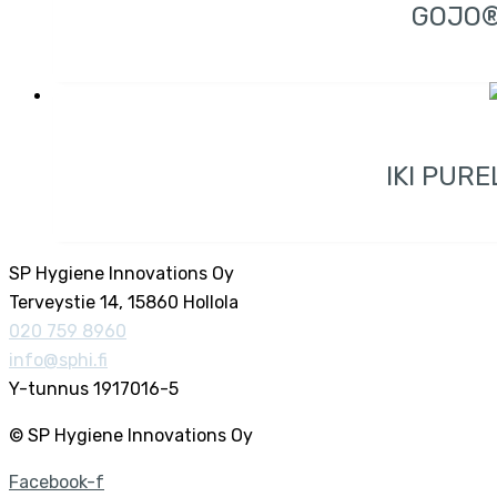
GOJO®
IKI PUR
SP Hygiene Innovations Oy
Terveystie 14, 15860 Hollola
020 759 8960
info@sphi.fi
Y-tunnus 1917016-5
© SP Hygiene Innovations Oy
Facebook-f