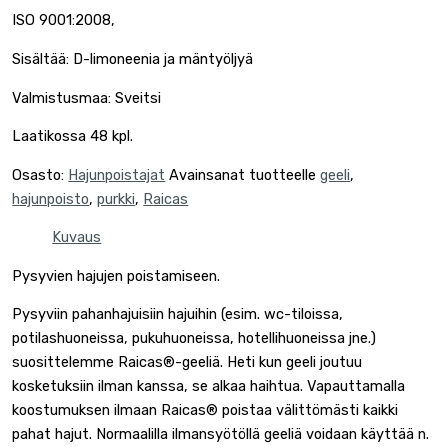
ISO 9001:2008,
Sisältää: D-limoneenia ja mäntyöljyä
Valmistusmaa: Sveitsi
Laatikossa 48 kpl.
Osasto:
Hajunpoistajat
Avainsanat tuotteelle
geeli
,
hajunpoisto
,
purkki
,
Raicas
Kuvaus
Pysyvien hajujen poistamiseen.
Pysyviin pahanhajuisiin hajuihin (esim. wc-tiloissa,
potilashuoneissa, pukuhuoneissa, hotellihuoneissa jne.)
suosittelemme Raicas®-geeliä. Heti kun geeli joutuu
kosketuksiin ilman kanssa, se alkaa haihtua. Vapauttamalla
koostumuksen ilmaan Raicas® poistaa välittömästi kaikki
pahat hajut. Normaalilla ilmansyötöllä geeliä voidaan käyttää n.