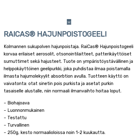
RAICAS® HAJUNPOISTOGEELI
Kolmannen sukupolven hajunpoistaja. RaiCas® Hajunpoistogeeli
korvaa erilaiset aerosolit, otsonointilaitteet, patterikäyttöiset
sumuttimet sekä hajusteet. Tuote on ympäristöystävällinen ja
helppokäyttöinen geelipurkki, joka puhdistaa ilmaa poistamalla
ilmasta hajumolekyylit absorbtion avulla. Tuotteen käyttö on
vaivatonta: otat sinetin pois purkista ja asetat purkin
tasaiselle alustalle, niin normaali ilmanvaihto hoitaa loput.
– Biohajoava
– Luonnonmukainen
– Testattu
– Turvallinen
– 250g, kesto normaalioloissa noin 1-2 kuukautta.