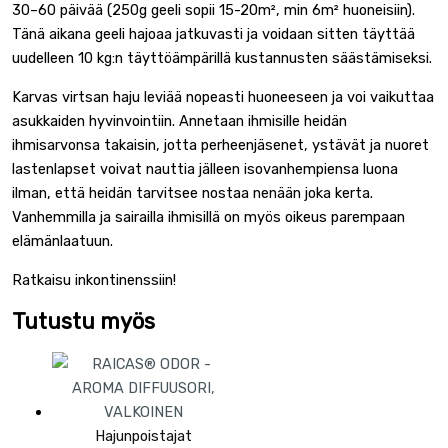
30–60 päivää (250g geeli sopii 15-20m², min 6m² huoneisiin).
Tänä aikana geeli hajoaa jatkuvasti ja voidaan sitten täyttää
uudelleen 10 kg:n täyttöämpärillä kustannusten säästämiseksi.
Karvas virtsan haju leviää nopeasti huoneeseen ja voi vaikuttaa
asukkaiden hyvinvointiin. Annetaan ihmisille heidän
ihmisarvonsa takaisin, jotta perheenjäsenet, ystävät ja nuoret
lastenlapset voivat nauttia jälleen isovanhempiensa luona
ilman, että heidän tarvitsee nostaa nenään joka kerta.
Vanhemmilla ja sairailla ihmisillä on myös oikeus parempaan
elämänlaatuun.
Ratkaisu inkontinenssiin!
Tutustu myös
Hajunpoistajat