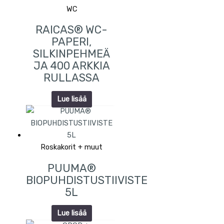
WC
RAICAS® WC-
PAPERI,
SILKINPEHMEÄ
JA 400 ARKKIA
RULLASSA
Lue lisää
Roskakorit + muut
PUUMA®
BIOPUHDISTUSTIIVISTE
5L
Lue lisää