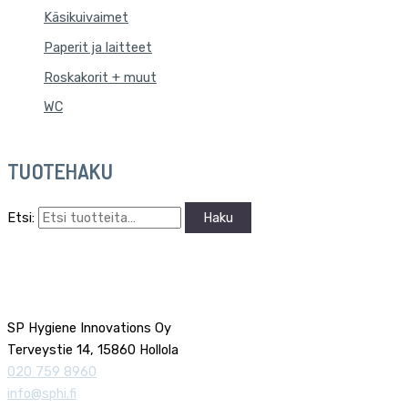
Käsikuivaimet
Paperit ja laitteet
Roskakorit + muut
WC
TUOTEHAKU
Etsi:
Haku
SP Hygiene Innovations Oy
Terveystie 14, 15860 Hollola
020 759 8960
info@sphi.fi