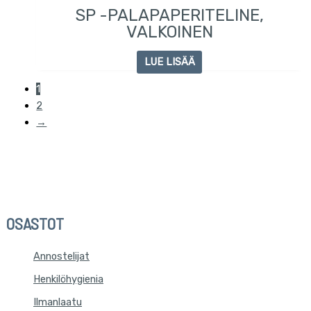
SP -PALAPAPERITELINE,
VALKOINEN
LUE LISÄÄ
1
2
→
OSASTOT
Annostelijat
Henkilöhygienia
Ilmanlaatu