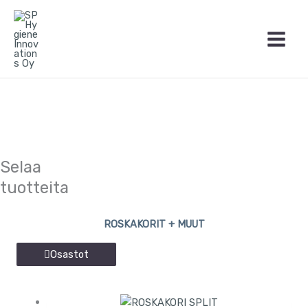
Siirry
Etsi:
sisältöön
Selaa
tuotteita
ROSKAKORIT + MUUT
Osastot