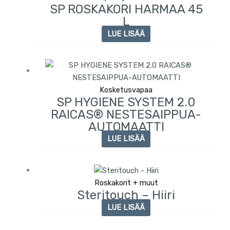
SP ROSKAKORI HARMAA 45
L
LUE LISÄÄ
Kosketusvapaa
SP HYGIENE SYSTEM 2.0
RAICAS® NESTESAIPPUA-
AUTOMAATTI
LUE LISÄÄ
Roskakorit + muut
Steritouch – Hiiri
LUE LISÄÄ