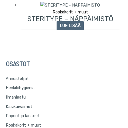
Roskakorit + muut
STERITYPE – NÄPPÄIMISTÖ
LUE LISÄÄ
OSASTOT
E
t
Annostelijat
s
Henkilöhygienia
i
:
Ilmanlaatu
Käsikuivaimet
Paperit ja laitteet
Roskakorit + muut