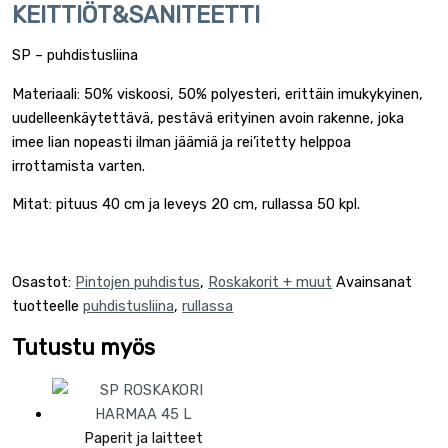
KEITTIÖT&SANITEETTI
SP – puhdistusliina
Materiaali: 50% viskoosi, 50% polyesteri, erittäin imukykyinen,
uudelleenkäytettävä, pestävä erityinen avoin rakenne, joka
imee lian nopeasti ilman jäämiä ja rei’itetty helppoa
irrottamista varten.
Mitat: pituus 40 cm ja leveys 20 cm, rullassa 50 kpl.
Osastot:
Pintojen puhdistus
,
Roskakorit + muut
Avainsanat
tuotteelle
puhdistusliina
,
rullassa
Tutustu myös
Paperit ja laitteet