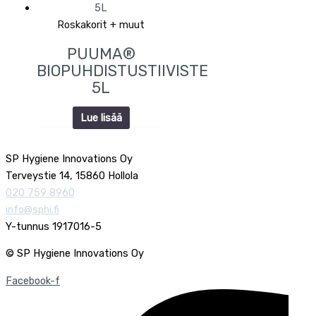
Roskakorit + muut
PUUMA®
BIOPUHDISTUSTIIVISTE
5L
Lue lisää
SP Hygiene Innovations Oy
Terveystie 14, 15860 Hollola
020 759 8960
info@sphi.fi
Y-tunnus 1917016-5
© SP Hygiene Innovations Oy
Facebook-f