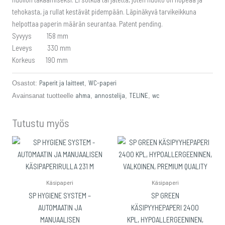
tehokasta, ja rullat kestävät pidempään. Läpinäkyvä tarvikeikkuna
helpottaa paperin määrän seurantaa. Patent pending.
Syvyys 158 mm
Leveys 330 mm
Korkeus 190 mm
Paperit ja laitteet
WC-paperi
Osastot:
,
ahma
annostelija
TELINE
wc
Avainsanat tuotteelle
,
,
,
Tutustu myös
Käsipaperi
Käsipaperi
SP HYGIENE SYSTEM –
SP GREEN
AUTOMAATIN JA
KÄSIPYYHEPAPERI 2400
MANUAALISEN
KPL, HYPOALLERGEENINEN,