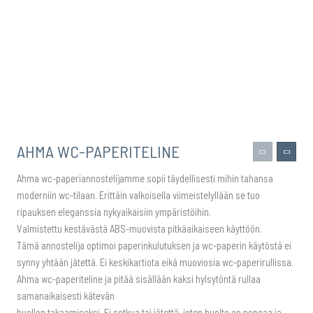
AHMA WC-PAPERITELINE
Ahma wc-paperiannostelijamme sopii täydellisesti mihin tahansa
moderniin wc-tilaan. Erittäin valkoisella viimeistelyllään se tuo
ripauksen eleganssia nykyaikaisiin ympäristöihin.
Valmistettu kestävästä ABS-muovista pitkäaikaiseen käyttöön.
Tämä annostelija optimoi paperinkulutuksen ja wc-paperin käytöstä ei
synny yhtään jätettä. Ei keskikartiota eikä muoviosia wc-paperirullissa.
Ahma wc-paperiteline ja pitää sisällään kaksi hylsytöntä rullaa
samanaikaisesti kätevän
huollon takaamiseksi. Ei sotkua tai jätettä, joten huolto on nopeaa ja