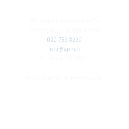
SP Hygiene Innovations Oy
Terveystie 14, 15860 Hollola
020 759 8960
info@sphi.fi
Y-tunnus 1917016-5
© SP Hygiene Innovations Oy
F
L
a
i
c
n
e
k