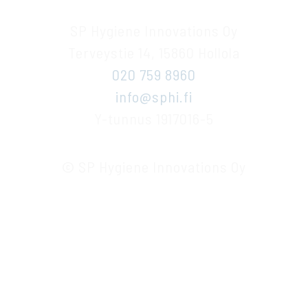
SP Hygiene Innovations Oy
Terveystie 14, 15860 Hollola
020 759 8960
info@sphi.fi
Y-tunnus 1917016-5
© SP Hygiene Innovations Oy
F
L
a
i
c
n
e
k
b
e
TIETOSUOJASELOSTE