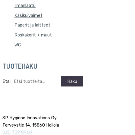
Ilmanlaatu
Käsikuivaimet
Paperit ja laitteet
Roskakorit + muut
WC
TUOTEHAKU
Etsi:
Haku
SP Hygiene Innovations Oy
Terveystie 14, 15860 Hollola
020 759 8960