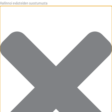
Siirry
Tilastot
Asetukset
Markkinointi
Toiminnalliset
Hallinnoi evästeiden suostumusta
sisältöön