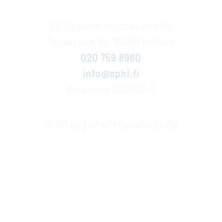
SP Hygiene Innovations Oy
Terveystie 14, 15860 Hollola
020 759 8960
info@sphi.fi
Y-tunnus 1917016-5
© SP Hygiene Innovations Oy
F
L
a
i
c
n
e
k
b
e