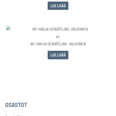
LUE LISÄÄ
WC
WC-HARJA+SEINÄTELINE, VALKOINEN
LUE LISÄÄ
OSASTOT
E
t