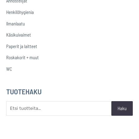
Annostelijat
s
Henkilöhygienia
i
:
Ilmanlaatu
Käsikuivaimet
Paperit ja laitteet
Roskakorit + muut
WC
TUOTEHAKU
Haku