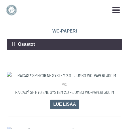
Siirry
sisältöön
WC-PAPERI
Osastot
WC
RAICAS® SP HYGIENE SYSTEM 2.0 – JUMBO WC-PAPERI 300 M
LUE LISÄÄ