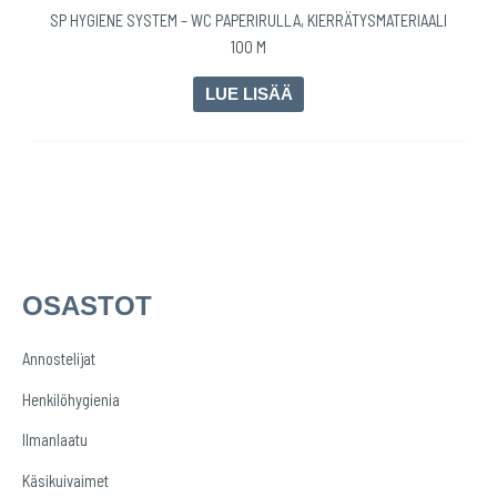
SP HYGIENE SYSTEM – WC PAPERIRULLA, KIERRÄTYSMATERIAALI
100 M
LUE LISÄÄ
OSASTOT
E
t
Annostelijat
s
Henkilöhygienia
i
:
Ilmanlaatu
Käsikuivaimet