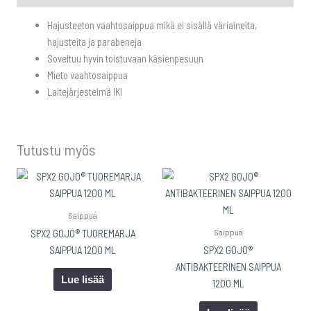
Hajusteeton vaahtosaippua mikä ei sisällä väriaineita,
hajusteita ja parabeneja
Soveltuu hyvin toistuvaan käsienpesuun
Mieto vaahtosaippua
Laitejärjestelmä IKI
Tutustu myös
Saippua
Saippua
SPX2 GOJO® TUOREMARJA
SAIPPUA 1200 ML
SPX2 GOJO®
ANTIBAKTEERINEN SAIPPUA
Lue lisää
1200 ML