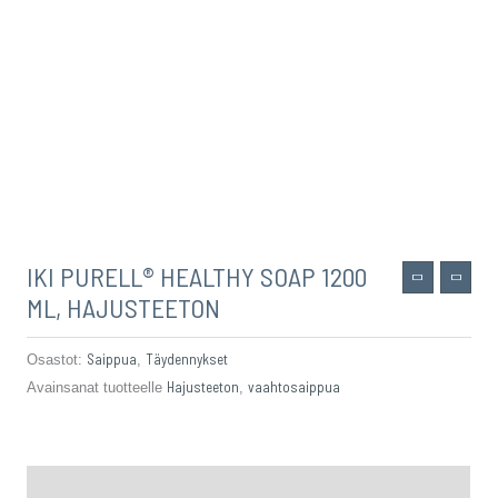
IKI PURELL® HEALTHY SOAP 1200
ML, HAJUSTEETON
Saippua
Täydennykset
Osastot:
,
Hajusteeton
vaahtosaippua
Avainsanat tuotteelle
,
Kuvaus