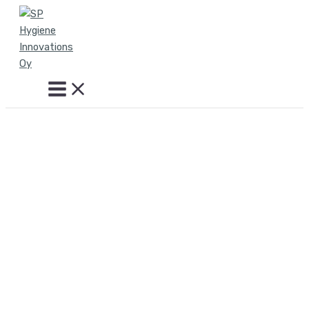
Siirry
sisältöön