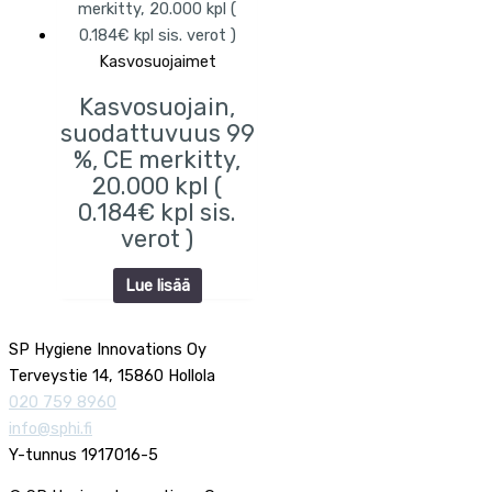
Kasvosuojaimet
Kasvosuojain,
suodattuvuus 99
%, CE merkitty,
20.000 kpl (
0.184€ kpl sis.
verot )
Lue lisää
SP Hygiene Innovations Oy
Terveystie 14, 15860 Hollola
020 759 8960
info@sphi.fi
Y-tunnus 1917016-5