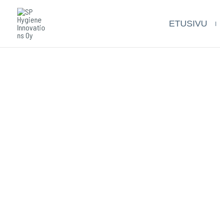
Siirry
sisältöön
ETUSIVU