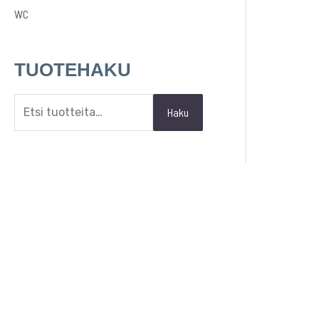
WC
TUOTEHAKU
Haku
SP Hygiene Innovations Oy
Terveystie 14, 15860 Hollola
020 759 8960