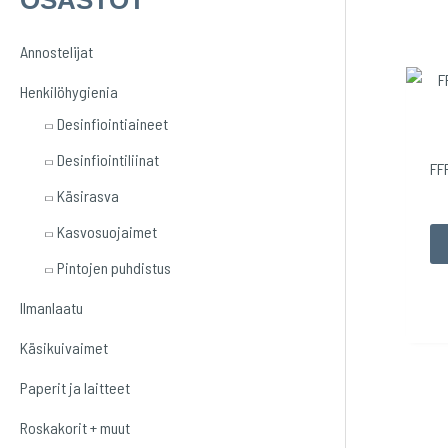
OSASTOT
t
Annostelijat
s
Henkilöhygienia
i
Desinfiointiaineet
:
Desinfiointiliinat
FF
Käsirasva
Kasvosuojaimet
Pintojen puhdistus
Ilmanlaatu
Käsikuivaimet
Paperit ja laitteet
Roskakorit + muut