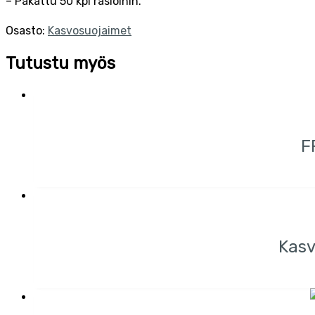
– Pakattu 50 kpl rasioihin.
Osasto:
Kasvosuojaimet
Tutustu myös
F
Kasv