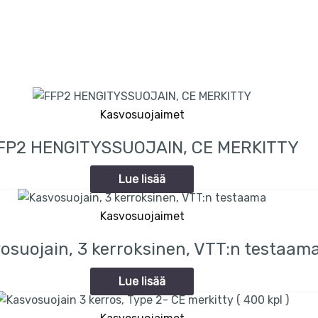
Kasvosuojaimet
FP2 HENGITYSSUOJAIN, CE MERKITTY
Lue lisää
Kasvosuojaimet
osuojain, 3 kerroksinen, VTT:n testaam
Lue lisää