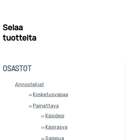
Selaa
tuotteita
OSASTOT
Annostelijat
Kosketusvapaa
Painettava
Käsidesi
Käsirasva
Saippua